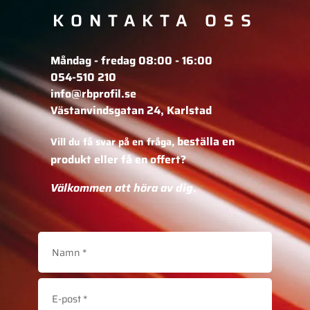
KONTAKTA OSS
Måndag - fredag 08:00 - 16:00
054-510 210
info@rbprofil.se
Västanvindsgatan 24, Karlstad
beställa en
Vill du få svar på en fråga,
produkt eller få en offert?
Välkommen att höra av dig.