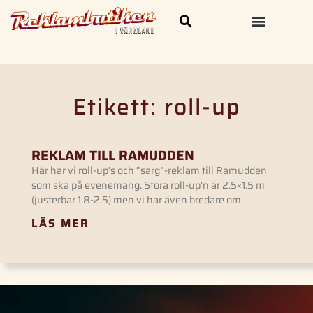
Skylt och Dekal
Kläder & Profilprodukter
Etikett: roll-up
REKLAM TILL RAMUDDEN
Här har vi roll-up’s och ”sarg”-reklam till Ramudden
som ska på evenemang. Stora roll-up’n är 2.5×1.5 m
(justerbar 1.8-2.5) men vi har även bredare om
LÄS MER