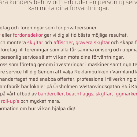
våra kunders behov och erbjuder en personlig servi
kan möta dina förväntningar.
öretag och föreningar som för privatpersoner.
t
eller
fordonsdekor
ger vi dig alltid bästa möjliga resultat.
a och montera
skyltar
och
affischer
,
gravera skyltar
och skapa
a företag till föreningar som alla får samma omsorg och uppm
ersonlig service så att vi kan möta dina förväntningar.
 oss som företag genom investeringar i maskiner samt nya tekni
e service till dig.Genom att välja Reklambutiken i Värmland k
ändertaget med snabba offerter, professionell tillverkning o
lamfabrik har lokaler på Örsholmen Västanvindsgatan 24 i Karl
 på vårt utbud av
banderoller
,
beachflaggs
,
skyltar
,
tygmärke
,
roll-up’s
och mycket mera.
rmation om hur vi kan hjälpa dig!