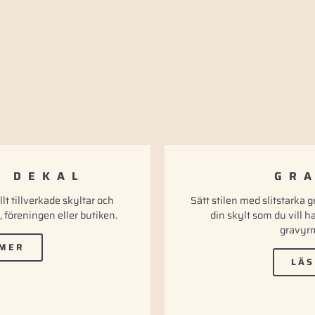
& DEKAL
GR
lt tillverkade skyltar och
Sätt stilen med slitstarka 
, föreningen eller butiken.
din skylt som du vill 
gravyr
 MER
LÄS