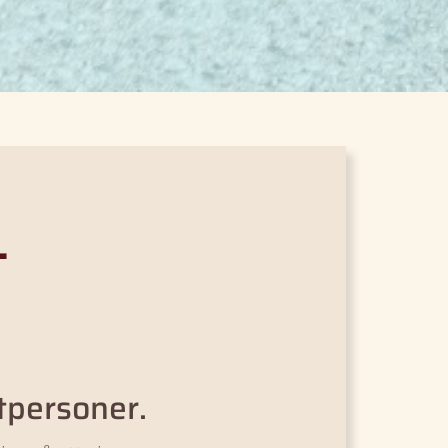
L
N
tpersoner.