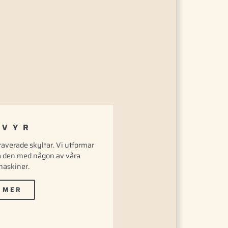
AVYR
graverade skyltar. Vi utformar
ha den med någon av våra
maskiner.
 MER