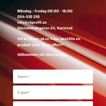
Måndag - fredag 08:00 - 16:00
054-510 210
info@rbprofil.se
Västanvindsgatan 24, Karlstad
beställa en
Vill du få svar på en fråga,
produkt eller få en offert?
Välkommen att höra av dig.