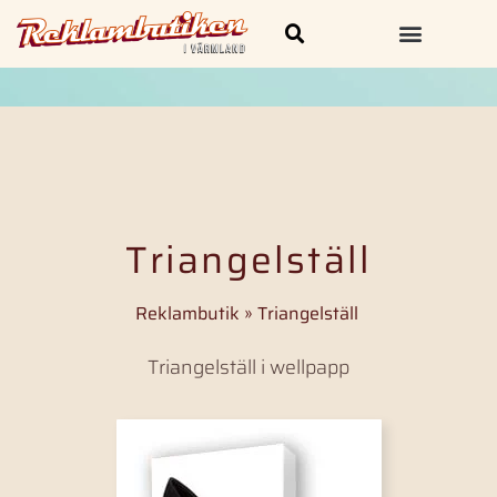
Skylt och Dekal
Kläder & Profilprodukter
Triangelställ
Reklambutik
»
Triangelställ
Triangelställ i wellpapp