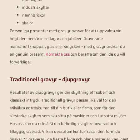
industriskyltar
namnbrickor
skalor
Personliga presenter med gravyr passar för att uppvakta vid
högtider, bemärkelsedagar och jubileer. Graverade
manschettknappar, glas eller smycken – med gravyr ordnar du
en genuin present.
Kontakta oss
och berätta om den idé du vill
förverkliga!
Traditionell gravyr – djupgravyr
Resultatet av djupgravyr ger din skyltning ett sobert och
klassiskt intryck. Traditionell gravyr passar lika väl för den
stilsäkra entréskylten till din butik eller firma, som för den
slitstarka skylten som ska sitta på maskiner och i utsatta miljöer.
Hos oss kan du också få din befintliga skylt renoverad och
tilläggsgraverad. Vi kan dessutom konturfräsa i den form du
önskar. Vi graverar i de flesta hårda och plana material, vanligast