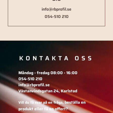
info@rbprofil.se
054-510 210
KONTAKTA OSS
Måndag - fredag 08:00 - 16:00
054-510 210
info@rbprofil.se
Västanvindsgatan 24, Karlstad
beställa en
Vill du få svar på en fråga,
produkt eller få en offert?