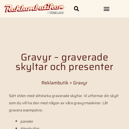
Skylt och Dekal
Kläder & Profilprodukter
Gravyr – graverade
skyltar och presenter
Reklambutik
»
Gravyr
Sätt stilen med slitstarka graverade skyltar. Vi utformar din skylt
som du vill ha den med någon av våra gravyrmaskiner. Låt
gravera exempelvis:
paneler
dörrskyltar