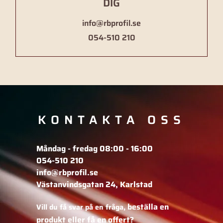
DIG
info@rbprofil.se
054-510 210
KONTAKTA OSS
Måndag - fredag 08:00 - 16:00
054-510 210
info@rbprofil.se
Västanvindsgatan 24, Karlstad
beställa en
Vill du få svar på en fråga,
produkt eller få en offert?