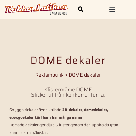
Skylt och Dekal
Kläder & Profilprodukter
DOME dekaler
Reklambutik
»
DOME dekaler
Klistermärke DOME
Sticker ut från konkurrenterna.
Snygga dekaler även kallade
3D-dekaler
,
domedekaler,
epoxydekaler kärt barn har många namn
Domade dekaler ger djup & lyster genom den upphöjda ytan
känns extra påkostat.