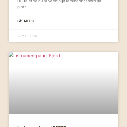
00-talet så nu är vårat nya lamineringsbord på
plats
LÄS MER »
17 maj 2024