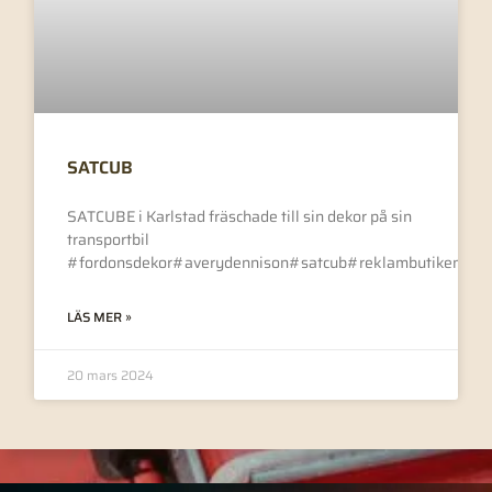
SATCUB
SATCUBE i Karlstad fräschade till sin dekor på sin
transportbil
#fordonsdekor#averydennison#satcub#reklambutikenivä
LÄS MER »
20 mars 2024