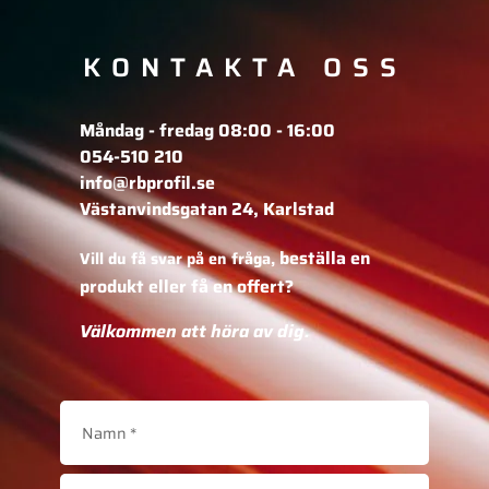
KONTAKTA OSS
Måndag - fredag 08:00 - 16:00
054-510 210
info@rbprofil.se
Västanvindsgatan 24, Karlstad
beställa en
Vill du få svar på en fråga,
produkt eller få en offert?
Välkommen att höra av dig.