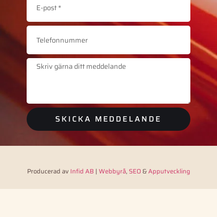
SKICKA MEDDELANDE
Producerad av
Infid AB
|
Webbyrå
,
SEO
&
Apputveckling