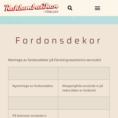
Skylt och Dekal
Kläder & Profilprodukter
Fordonsdekor
Montage av fordonsdekor på Fönstergrossistens´s servicebil.
Nymontage av fordonsdekor.
Wrappingfolie använde vi på
nedre delen av fordonet.
På bakrutan använde vi