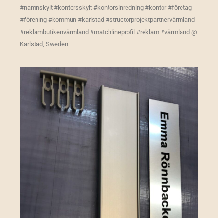
#namnskylt #kontorsskylt #kontorsinredning #kontor #företag
#förening #kommun #karlstad #structorprojektpartnervärmland
#reklambutikenvärmland #matchlineprofil #reklam #värmland @
Karlstad, Sweden