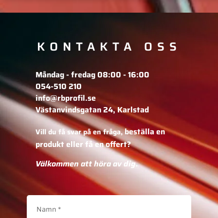
KONTAKTA OSS
Måndag - fredag 08:00 - 16:00
054-510 210
info@rbprofil.se
Västanvindsgatan 24, Karlstad
beställa en
Vill du få svar på en fråga,
produkt eller få en offert?
Välkommen att höra av dig.