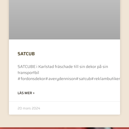
SATCUB
SATCUBE i Karlstad fräschade till sin dekor på sin
transportbil
#fordonsdekor#averydennison#satcub#reklambutikenivä
LÄS MER »
20 mars 2024