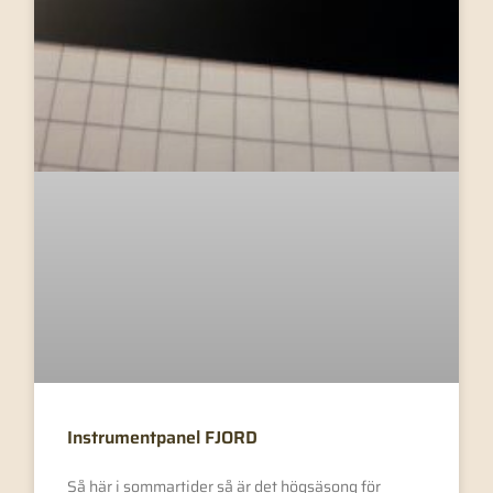
Instrumentpanel FJORD
Så här i sommartider så är det högsäsong för