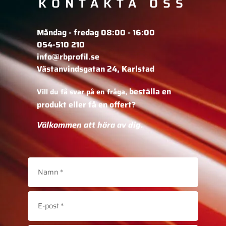
KONTAKTA OSS
Måndag - fredag 08:00 - 16:00
054-510 210
info@rbprofil.se
Västanvindsgatan 24, Karlstad
beställa en
Vill du få svar på en fråga,
produkt eller få en offert?
Välkommen att höra av dig.