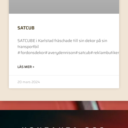
SATCUB
SATCUBE i Karlstad fräschade till sin dekor på sin
transportbil
#fordonsdekor#averydennison#satcub#reklambutikenivä
LÄS MER »
20 mars 2024