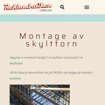
Skylt och Dekal
Kläder & Profilprodukter
Montage av
skylttorn
Idag har vi monterat färdigt 2 st skylttorn med totalt 6 st
skyltsidor.
Vill du kika på dessa finns de på OKQ8’s nya bygge på wåxnäs i
karlstad.