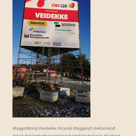
#byggställning #veidekke #stavdal #byggskylt #reklamskylt
#okq8 #reklambutikenvärmland #värmland #wåxnäs #karlstad