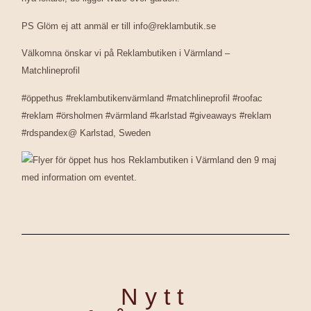
PS Glöm ej att anmäl er till info@reklambutik.se
Välkomna önskar vi på Reklambutiken i Värmland –
Matchlineprofil
#öppethus #reklambutikenvärmland #matchlineprofil #roofac
#reklam #örsholmen #värmland #karlstad #giveaways #reklam
#rdspandex@ Karlstad, Sweden
Nytt