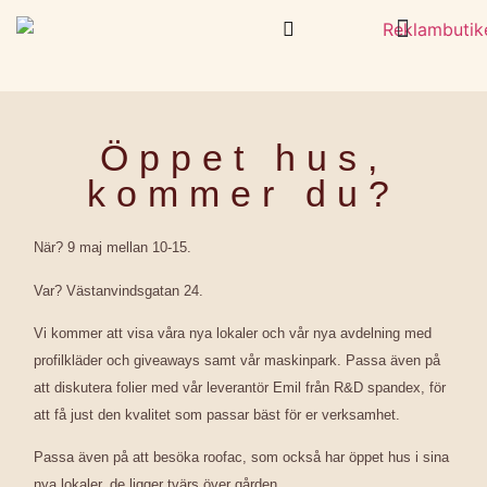
Skylt och Dekal
Kläder & Profilprodukter
Öppet hus,
kommer du?
När? 9 maj mellan 10-15.
Var? Västanvindsgatan 24.
Vi kommer att visa våra nya lokaler och vår nya avdelning med
profilkläder och giveaways samt vår maskinpark. Passa även på
att diskutera folier med vår leverantör Emil från R&D spandex, för
att få just den kvalitet som passar bäst för er verksamhet.
Passa även på att besöka roofac, som också har öppet hus i sina
nya lokaler, de ligger tvärs över gården.