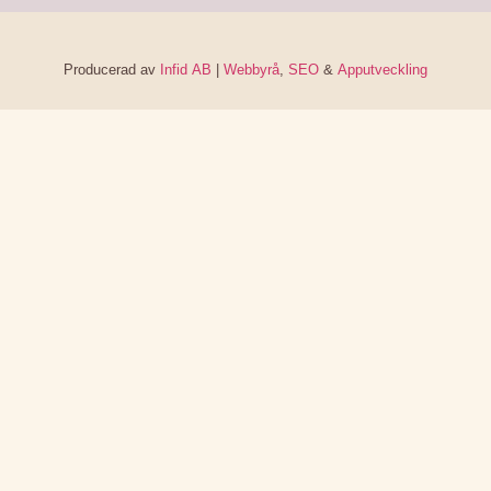
Producerad av
Infid AB
|
Webbyrå
,
SEO
&
Apputveckling