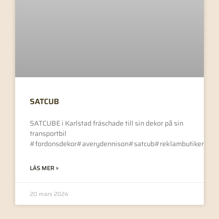
SATCUB
SATCUBE i Karlstad fräschade till sin dekor på sin
transportbil
#fordonsdekor#averydennison#satcub#reklambutikenivä
LÄS MER »
20 mars 2024