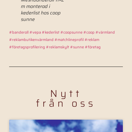
m monterad i
kederlist hos coop
sunne
#banderoll
#vepa
#kederlist
#coopsunne
#coop
#värmland
#reklambutikenvärmland
#matchlineprofil
#reklam
#företagsprofilering
#reklamskylt
#sunne
#företag
Nytt
från oss