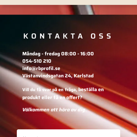
KONTAKTA OSS
Måndag - fredag 08:00 - 16:00
054-510 210
info@rbprofil.se
Västanvindsgatan 24, Karlstad
beställa en
Vill du få svar på en fråga,
produkt eller få en offert?
Välkommen att höra av dig.