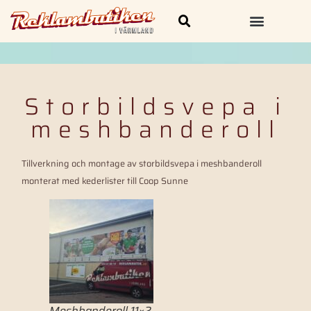
Skylt och Dekal
Kläder & Profilprodukter
Storbildsvepa i
meshbanderoll
Tillverkning och montage av storbildsvepa i meshbanderoll
monterat med kederlister till Coop Sunne
Meshbanderoll 11×2