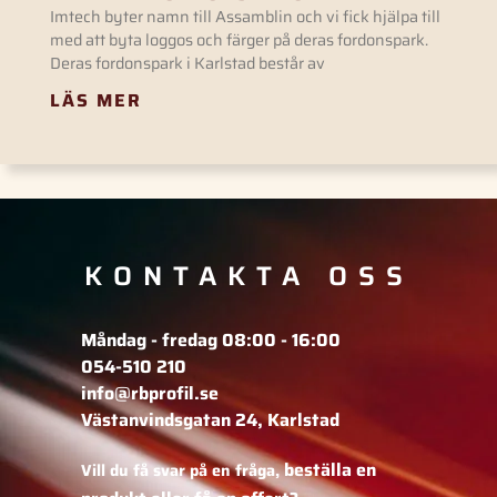
Imtech byter namn till Assamblin och vi fick hjälpa till
med att byta loggos och färger på deras fordonspark.
Deras fordonspark i Karlstad består av
LÄS MER
KONTAKTA OSS
Måndag - fredag 08:00 - 16:00
054-510 210
info@rbprofil.se
Västanvindsgatan 24, Karlstad
beställa en
Vill du få svar på en fråga,