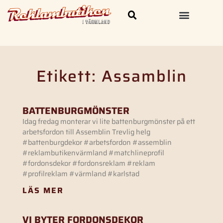
Skylt och Dekal
Kläder & Profilprodukter
Etikett: Assamblin
BATTENBURGMÖNSTER
Idag fredag monterar vi lite battenburgmönster på ett
arbetsfordon till Assemblin Trevlig helg
#battenburgdekor #arbetsfordon #assemblin
#reklambutikenvärmland #matchlineprofil
#fordonsdekor #fordonsreklam #reklam
#profilreklam #värmland #karlstad
LÄS MER
VI BYTER FORDONSDEKOR