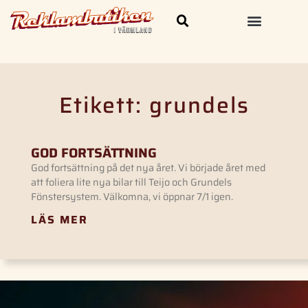
Skylt och Dekal
Kläder & Profilprodukter
Etikett: grundels
GOD FORTSÄTTNING
God fortsättning på det nya året. Vi började året med
att foliera lite nya bilar till Teijo och Grundels
Fönstersystem. Välkomna, vi öppnar 7/1 igen.
LÄS MER