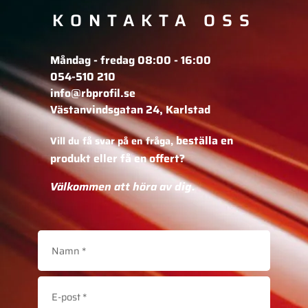
KONTAKTA OSS
Måndag - fredag 08:00 - 16:00
054-510 210
info@rbprofil.se
Västanvindsgatan 24, Karlstad
beställa en
Vill du få svar på en fråga,
produkt eller få en offert?
Välkommen att höra av dig.