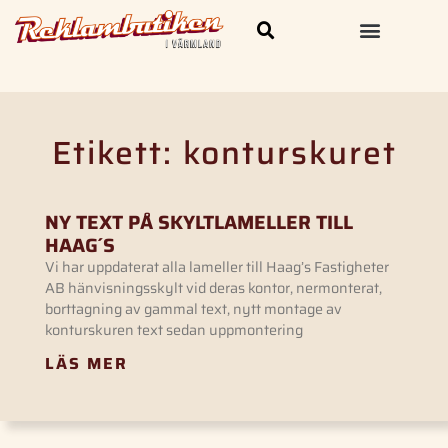
Skylt och Dekal
Kläder & Profilprodukter
Etikett: konturskuret
NY TEXT PÅ SKYLTLAMELLER TILL
HAAG´S
Vi har uppdaterat alla lameller till Haag’s Fastigheter
AB hänvisningsskylt vid deras kontor, nermonterat,
borttagning av gammal text, nytt montage av
konturskuren text sedan uppmontering
LÄS MER