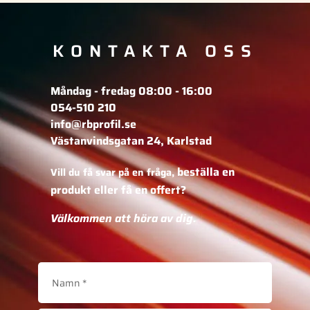
KONTAKTA OSS
Måndag - fredag 08:00 - 16:00
054-510 210
info@rbprofil.se
Västanvindsgatan 24, Karlstad
beställa en
Vill du få svar på en fråga,
produkt eller få en offert?
Välkommen att höra av dig.