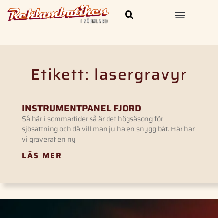
Skylt och Dekal
Kläder & Profilprodukter
Etikett: lasergravyr
INSTRUMENTPANEL FJORD
Så här i sommartider så är det högsäsong för
sjösättning och då vill man ju ha en snygg båt. Här har
vi graverat en ny
LÄS MER