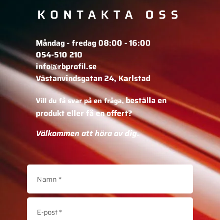
KONTAKTA OSS
Måndag - fredag 08:00 - 16:00
054-510 210
info@rbprofil.se
Västanvindsgatan 24, Karlstad
beställa en
Vill du få svar på en fråga,
produkt eller få en offert?
Välkommen att höra av dig.