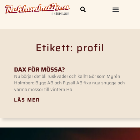
Skylt och Dekal
Kläder & Profilprodukter
Etikett: profil
DAX FÖR MÖSSA?
Nu börjar det bli ruskväder och kallt! Gör som Myrén
Holmberg Bygg AB och Fysall AB fixa nya snygga och
varma mössor till vintern Ha
LÄS MER