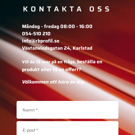
KONTAKTA OSS
Måndag - fredag 08:00 - 16:00
054-510 210
info@rbprofil.se
Västanvindsgatan 24, Karlstad
beställa en
Vill du få svar på en fråga,
produkt eller få en offert?
Välkommen att höra av dig.