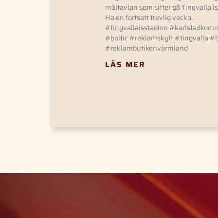
måltavlan som sitter på Tingvalla i
Ha en fortsatt trevlig vecka.
#tingvallaisstadion #karlstadko
#boltic #reklamskylt #tingvalla 
#reklambutikenvärmland
LÄS MER