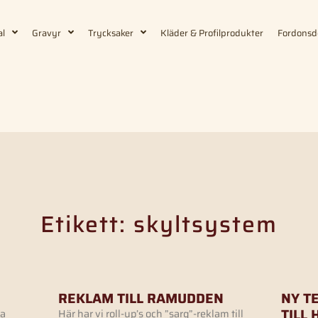
al
Gravyr
Trycksaker
Kläder & Profilprodukter
Fordonsd
Etikett: skyltsystem
REKLAM TILL RAMUDDEN
NY T
TILL 
ya
Här har vi roll-up’s och ”sarg”-reklam till