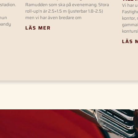
sstadion.
Ramudden som ska på evenemang. Stora
Vi har u
roll-up’n är 2.5×1.5 m (justerbar 1.8-2.5)
Fastigh
mmun
men vi har även bredare om
kontor,
#bandy
gammal 
LÄS MER
konturs
LÄS 