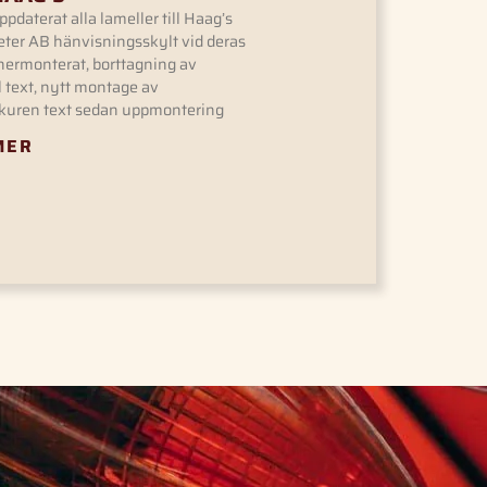
ppdaterat alla lameller till Haag’s
eter AB hänvisningsskylt vid deras
 nermonterat, borttagning av
text, nytt montage av
kuren text sedan uppmontering
MER