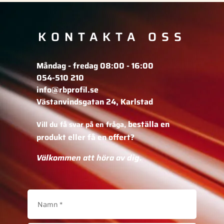
KONTAKTA OSS
Måndag - fredag 08:00 - 16:00
054-510 210
info@rbprofil.se
Västanvindsgatan 24, Karlstad
beställa en
Vill du få svar på en fråga,
produkt eller få en offert?
Välkommen att höra av dig.