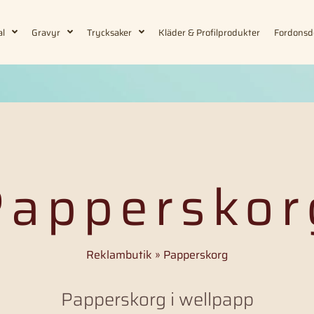
al
Gravyr
Trycksaker
Kläder & Profilprodukter
Fordonsd
Papperskor
Reklambutik
»
Papperskorg
Papperskorg i wellpapp